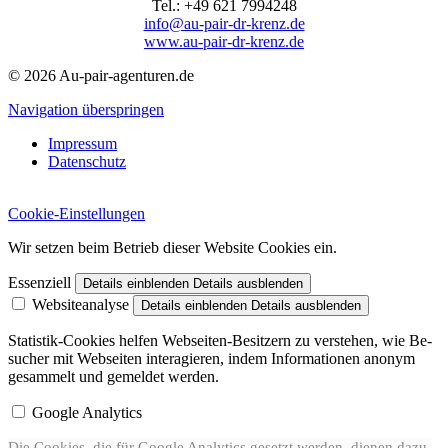
Tel.: +49 621 7994248
info@au-pair-dr-krenz.de
www.au-pair-dr-krenz.de
© 2026 Au-pair-agenturen.de
Navigation überspringen
Impressum
Datenschutz
Cookie-Einstellungen
Wir setzen beim Betrieb dieser Website Cookies ein.
Essenziell
Details einblenden
Details ausblenden
Websiteanalyse
Details einblenden
Details ausblenden
Statistik-Cookies helfen Web­seiten-Besitzern zu verstehen, wie Be­
sucher mit Web­seiten inter­a­gieren, indem In­for­ma­tio­nen ano­nym
gesam­melt und gemel­det wer­den.
Google Analytics
Die Cookies, die für Google Analytics gesetzt werden, dienen dazu,