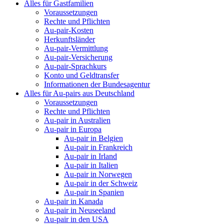
Alles für Gastfamilien
Voraussetzungen
Rechte und Pflichten
Au-pair-Kosten
Herkunftsländer
Au-pair-Vermittlung
Au-pair-Versicherung
Au-pair-Sprachkurs
Konto und Geldtransfer
Informationen der Bundesagentur
Alles für Au-pairs aus Deutschland
Voraussetzungen
Rechte und Pflichten
Au-pair in Australien
Au-pair in Europa
Au-pair in Belgien
Au-pair in Frankreich
Au-pair in Irland
Au-pair in Italien
Au-pair in Norwegen
Au-pair in der Schweiz
Au-pair in Spanien
Au-pair in Kanada
Au-pair in Neuseeland
Au-pair in den USA