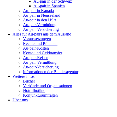
Au-pair in der Schweiz
Au-pair in Spanien
Au-pair in Kanada
Au-pair in Neuseeland
Au-pair in den USA
Au-pair-Vermittlung
Au-pair-Versicherung
Alles für Au-pairs aus dem Ausland
Voraussetzungen
Rechte und Pflichten
Au-pair-Kosten
Konto und Geldtransfer
Au-pair-Reisen
Au-pair-Vermittlung
Au-pair-Versicherung
Informationen der Bundesagentur
Weitere Infos
Bücher
Verbände und Organisationen
Notrufhotline
Konjunkturumfragen
Über uns