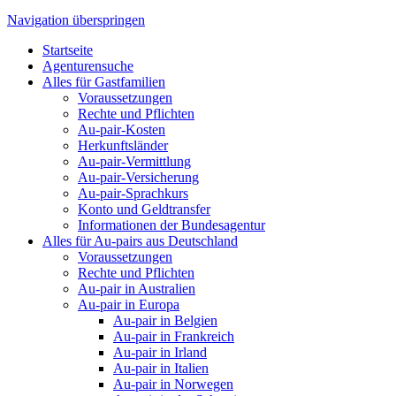
Navigation überspringen
Startseite
Agenturensuche
Alles für Gastfamilien
Voraussetzungen
Rechte und Pflichten
Au-pair-Kosten
Herkunftsländer
Au-pair-Vermittlung
Au-pair-Versicherung
Au-pair-Sprachkurs
Konto und Geldtransfer
Informationen der Bundesagentur
Alles für Au-pairs aus Deutschland
Voraussetzungen
Rechte und Pflichten
Au-pair in Australien
Au-pair in Europa
Au-pair in Belgien
Au-pair in Frankreich
Au-pair in Irland
Au-pair in Italien
Au-pair in Norwegen