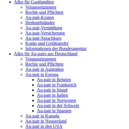
Alles für Gastfamilien
Voraussetzungen
Rechte und Pflichten
Au-pair-Kosten
Herkunftsländer
Au-pair-Vermittlung
Au-pair-Versicherung
Au-pair-Sprachkurs
Konto und Geldtransfer
Informationen der Bundesagentur
Alles für Au-pairs aus Deutschland
Voraussetzungen
Rechte und Pflichten
Au-pair in Australien
Au-pair in Europa
Au-pair in Belgien
Au-pair in Frankreich
Au-pair in Irland
Au-pair in Italien
Au-pair in Norwegen
Au-pair in der Schweiz
Au-pair in Spanien
Au-pair in Kanada
Au-pair in Neuseeland
Au-pair in den USA