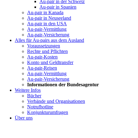
Au-pair in der Schweiz
Au-pair in Spanien
Au-pair in Kanada
Au-pair in Neuseeland
Au-pair in den USA
Au-pair-Vermittlung
Au-pair-Versicherung
Alles für Au-pairs aus dem Ausland
Voraussetzungen
Rechte und Pflichten
Au-pair-Kosten
Konto und Geldtransfer
Au-pair-Reisen
Au-pair-Vermittlung
Au-pair-Versicherung
Informationen der Bundesagentur
Weitere Infos
Bücher
Verbände und Organisationen
Notrufhotline
Konjunkturumfragen
Über uns